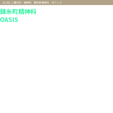
【公式】心療内科・精神科 錦糸町精神科 オアシス
錦糸町精神科
OASIS
当院は錦糸町駅北口より徒歩2分のクリニックで
す。疲れをためていませんか？心身のメンテナン
スに当院をご利用下さい。心と身体の悩み相談で
きます
錦糸町精神科オアシス
錦糸町院 墨田区錦糸3-5-4
F
03-0000-0000