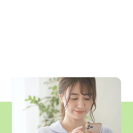
Speedy and
Support
お悩みの方へ～まずはご相談ください