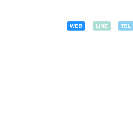
診断書の
休職復職
夜間診療
即日発行
の支援
24時間受
WEB
LINE
TEL
付
HOME/
アクセス/
診療内容/
初診の方/
質問/
診断書発行/
傷病手当/
受診の流れ/
心理検査/
当院の検査/
初診の方/
精神科・心療内科/
症状から/
お悩み相談/
GID/