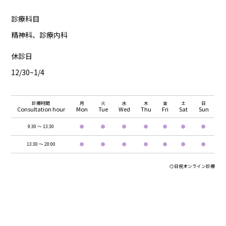
診療科目
精神科、診療内科
休診日
12/30~1/4
診療時間
月
火
水
木
金
土
日
Consultation hour
Mon
Tue
Wed
Thu
Fri
Sat
Sun
9:30 ～ 13:30
●
●
●
●
●
●
●
13:30 ～ 20:00
●
●
●
●
●
●
●
◎日祝オンライン診療