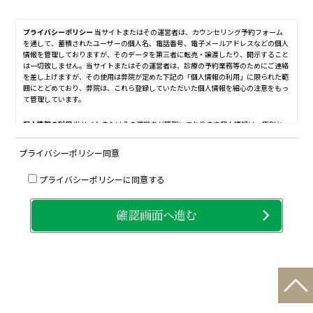
プライバシーポリシー
当サイトまたはその運営者は、カウンセリング予約フォーム
を通して、蓄積されたユーザーの個人名、電話番号、電子メールアドレスなどの個人
情報を管理しておりますが、そのデータを第三者に転売・譲渡したり、開示すること
は一切致しません。当サイトまたはその運営者は、診療の予約業務等のためにご連絡
を差し上げますが、その使用は弊院が定めた下記の「個人情報の利用」に限られた範
囲にとどめており、弊院は、これら登録していただいた個人情報を細心の注意をもっ
て管理しています。
個人情報の利用
当サイトまたはその運営者が管理しております個人情報は、原則と
して情報を入手したサービス範囲内でのみ利用させていただきます。
プライバシーポリシー同意
個人情報の取り扱いに関する使用例は次の通りです。
診療予約の調整のご連絡の際に
使用致します。天災・交通機関の事情など、やむを得ず休診になる場合のご連絡の際
プライバシーポリシーに同意する
に使用する事がございます。個人情報の管理に関しては、情報保護の担当責任者を決
め、鋭意、監督・管理し、情報の保護に細心の注意を払いますが、緊急の場合には、
内容を予告なく変更することがありますので、予めご了承くださいますよう、よろし
くお願い申し上げます。