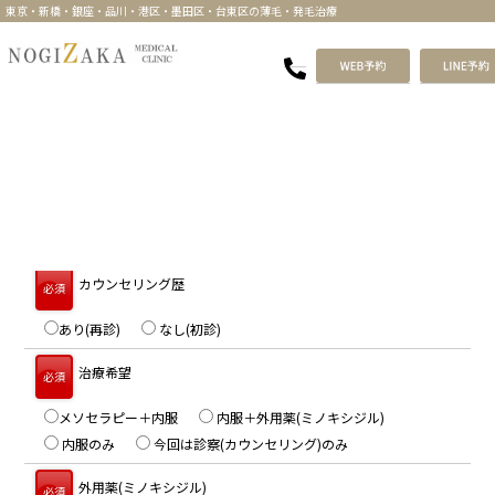
東京・新橋・銀座・品川・港区・墨田区・台東区の薄毛・発毛治療
種別
必須
AGA/女性型AGA
円形脱毛症
カウンセリング歴
必須
あり(再診)
なし(初診)
治療希望
必須
メソセラピー＋内服
内服＋外用薬(ミノキシジル)
内服のみ
今回は診察(カウンセリング)のみ
外用薬(ミノキシジル)
必須