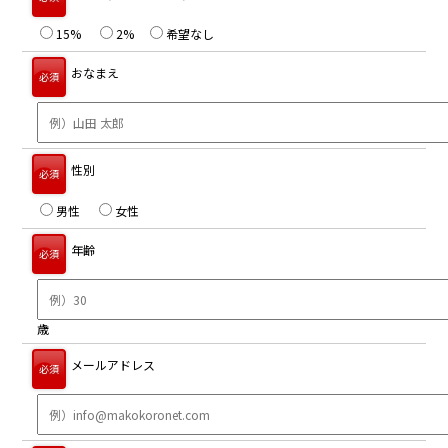
15%
2%
希望なし
おなまえ
必須
性別
必須
男性
女性
年齢
必須
歳
メールアドレス
必須